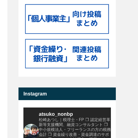
Instagram
atsuko_nonbp
松崎あつし｜税理士・FP
❐ 認定経営革
新等支援機関、融資コンサルタント
❐
中小規模法人・フリーランスの方の税務
会計
❐ 資金繰り改善・資金調達のサポ