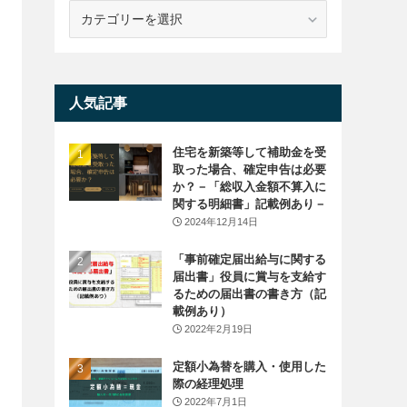
カ
テ
ゴ
リ
ー
人気記事
住宅を新築等して補助金を受
取った場合、確定申告は必要
か？－「総収入金額不算入に
関する明細書」記載例あり－
2024年12月14日
「事前確定届出給与に関する
届出書」役員に賞与を支給す
るための届出書の書き方（記
載例あり）
2022年2月19日
定額小為替を購入・使用した
際の経理処理
2022年7月1日