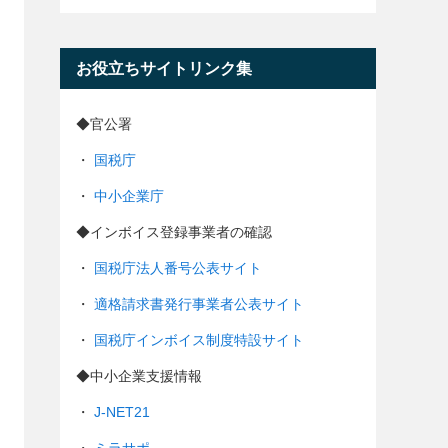
お役立ちサイトリンク集
◆官公署
・
国税庁
・
中小企業庁
◆インボイス登録事業者の確認
・
国税庁法人番号公表サイト
・
適格請求書発行事業者公表サイト
・
国税庁インボイス制度特設サイト
◆中小企業支援情報
・
J-NET21