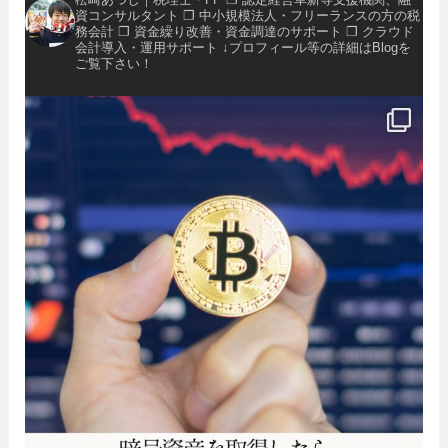
資コンサルタント
❐ 中小規模法人・フリーランスの方の税
務会計
❐ 資金繰り改善・資金調達のサポート
❐ クラウド
会計導入・運用サポート
↓プロフィール等の詳細はBlogを
ご覧下さい！