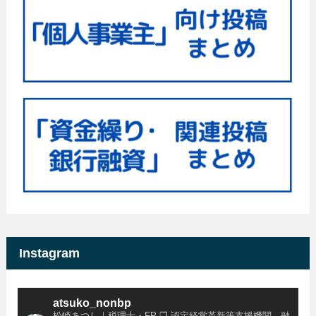
Instagram
atsuko_nonbp
松崎あつし｜税理士・FP
❐ 認定経営革新等支援機関、融