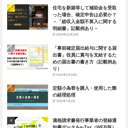
住宅を新築等して補助金を受取
った場合、確定申告は必要か？
－「総収入金額不算入に関する
明細書」記載例あり－
2024年12月14日
「事前確定届出給与に関する届
出書」役員に賞与を支給するた
めの届出書の書き方（記載例あ
り）
2022年2月19日
定額小為替を購入・使用した際
の経理処理
2022年7月1日
適格請求書発行事業者の登録通
知書データをe-Tax（WEB版）