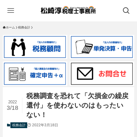
ホーム
税務会計
税務調査を恐れて「欠損金の繰戻
2022
還付」を使わないのはもったい
3/18
ない！
2022年3月18日
税務会計