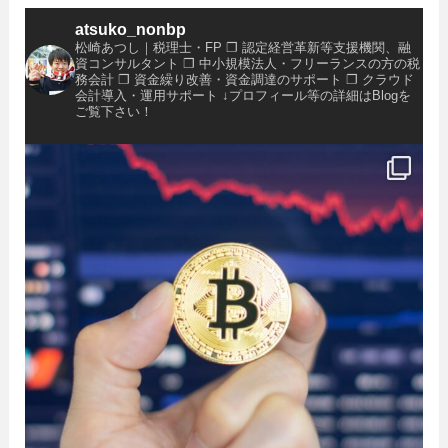
atsuko_nonbp
松崎あつし｜税理士・FP
❐ 認定経営革新等支援機関、融
資コンサルタント
❐ 中小規模法人・フリーランスの方の税
務会計
❐ 資金繰り改善・資金調達のサポート
❐ クラウド
会計導入・運用サポート
↓プロフィール等の詳細はBlogを
ご覧下さい！