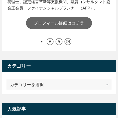
税理士、認定経営革新等支援機関、融資コンサルタント協
会正会員、ファイナンシャルプランナー（AFP）。
プロフィール詳細はコチラ
カテゴリー
カ
テ
ゴ
リ
ー
人気記事