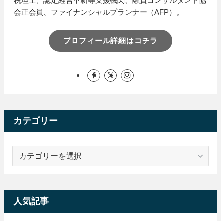
税理士、認定経営革新等支援機関、融資コンサルタント協
会正会員、ファイナンシャルプランナー（AFP）。
プロフィール詳細はコチラ
カテゴリー
カ
テ
ゴ
リ
ー
人気記事