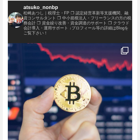
atsuko_nonbp
松崎あつし｜税理士・FP
❐ 認定経営革新等支援機関、融
資コンサルタント
❐ 中小規模法人・フリーランスの方の税
務会計
❐ 資金繰り改善・資金調達のサポート
❐ クラウド
会計導入・運用サポート
↓プロフィール等の詳細はBlogを
ご覧下さい！