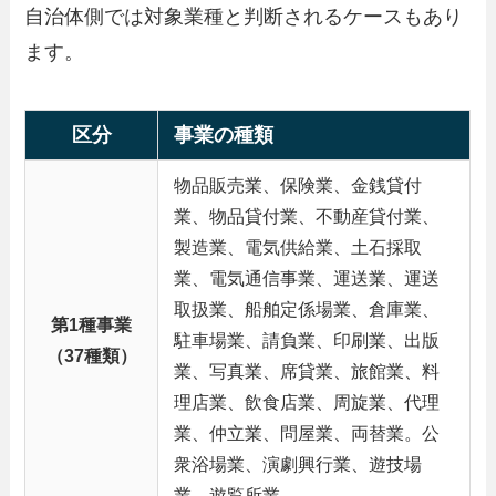
自治体側では対象業種と判断されるケースもあり
ます。
区分
事業の種類
物品販売業、保険業、金銭貸付
業、物品貸付業、不動産貸付業、
製造業、電気供給業、土石採取
業、電気通信事業、運送業、運送
取扱業、船舶定係場業、倉庫業、
第1種事業
駐車場業、請負業、印刷業、出版
（37種類）
業、写真業、席貸業、旅館業、料
理店業、飲食店業、周旋業、代理
業、仲立業、問屋業、両替業。公
衆浴場業、演劇興行業、遊技場
業、遊覧所業