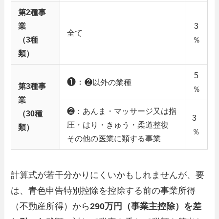
第2種事
業
3
全て
（3種
％
類）
5
❶：
❷以外の業種
第3種事
％
業
❷：あんま・マッサージ又は指
（30種
3
圧・はり・きゅう・柔道整復
類）
％
その他の医業に類する事業
計算式が若干分かりにくいかもしれませんが、要
は、青色申告特別控除を控除する前の事業所得
（不動産所得）から
290万円（事業主控除）を差