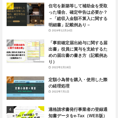
住宅を新築等して補助金を受取
った場合、確定申告は必要か？
－「総収入金額不算入に関する
明細書」記載例あり－
2024年12月14日
「事前確定届出給与に関する届
出書」役員に賞与を支給するた
めの届出書の書き方（記載例あ
り）
2022年2月19日
定額小為替を購入・使用した際
の経理処理
2022年7月1日
適格請求書発行事業者の登録通
知書データをe-Tax（WEB版）