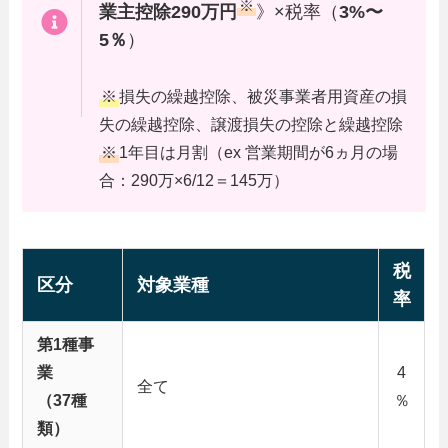
※
業主控除290万円
》×税率（
3%〜
5％
）
※
損失の繰越控除、被災事業者用資産の損
失の繰越控除、譲渡損失の控除と繰越控除
※
1年目は月割（ex 営業期間が6ヵ月の場
合：290万×6/12＝145万）
税
区分
対象業種
率
第1種事
業
4
全て
（37種
％
類）