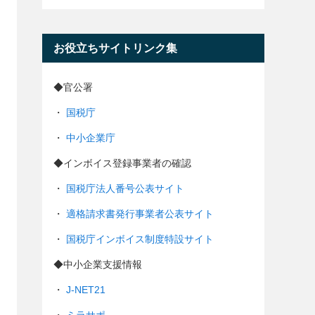
お役立ちサイトリンク集
◆官公署
・
国税庁
・
中小企業庁
◆インボイス登録事業者の確認
・
国税庁法人番号公表サイト
・
適格請求書発行事業者公表サイト
・
国税庁インボイス制度特設サイト
◆中小企業支援情報
・
J-NET21