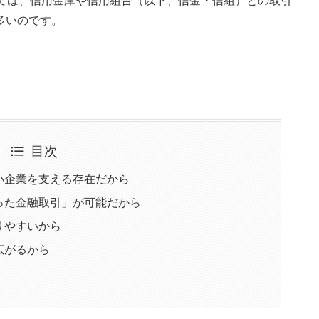
っては、信用金庫や信用組合（以下、信金・信組）との取引
多いのです。
目次
小企業を支える存在だから
った金融取引」が可能だから
りやすいから
広がるから