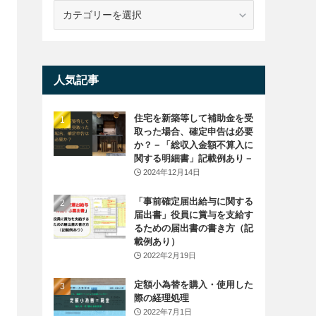
カ
テ
ゴ
リ
ー
人気記事
住宅を新築等して補助金を受
取った場合、確定申告は必要
か？－「総収入金額不算入に
関する明細書」記載例あり－
2024年12月14日
「事前確定届出給与に関する
届出書」役員に賞与を支給す
るための届出書の書き方（記
載例あり）
2022年2月19日
定額小為替を購入・使用した
際の経理処理
2022年7月1日