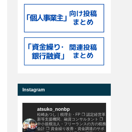
Instagram
atsuko_nonbp
松崎あつし｜税理士・FP
❐ 認定経営革
新等支援機関、融資コンサルタント
❐
中小規模法人・フリーランスの方の税務
会計
❐ 資金繰り改善・資金調達のサポ