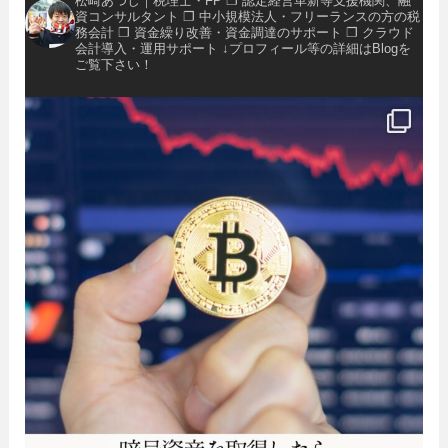
松崎あつし｜税理士・FP
❐ 認定経営革新等支援機関、融
資コンサルタント
❐ 中小規模法人・フリーランスの方の税
務会計
❐ 資金繰り改善・資金調達のサポート
❐ クラウド
会計導入・運用サポート
↓プロフィール等の詳細はBlogを
ご覧下さい！