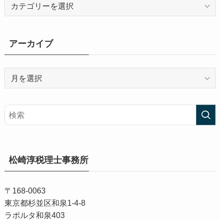
カ
テ
ゴ
リ
アーカイブ
ー
ア
ー
カ
イ
ブ
松崎淳税理士事務所
〒168-0063
東京都杉並区和泉1-4-8
ラポルタ和泉403