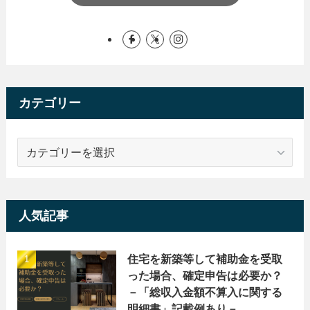
カテゴリー
カ
テ
ゴ
リ
ー
人気記事
住宅を新築等して補助金を受取
った場合、確定申告は必要か？
－「総収入金額不算入に関する
明細書」記載例あり－