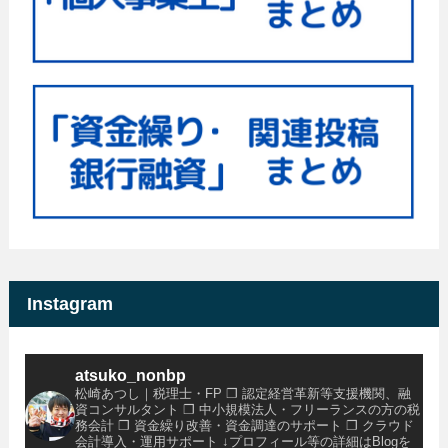
Instagram
atsuko_nonbp
松崎あつし｜税理士・FP
❐ 認定経営革新等支援機関、融
資コンサルタント
❐ 中小規模法人・フリーランスの方の税
務会計
❐ 資金繰り改善・資金調達のサポート
❐ クラウド
会計導入・運用サポート
↓プロフィール等の詳細はBlogを