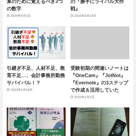
算のために覚えるべき3つ
の『勝手にライバル大作
の数字
戦』
2025年5月1日
2022年3月14日
引継ぎ不足、人材不足、教
受験初期の間違いノートは
育不足…、会計事務所勤務
『OneCam』『JotNot』
サバイバル！？
『Evernote』の3ステップ
で作成＆活用していた
2022年2月16日
2022年2月1日