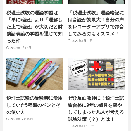
税理士試験の理論学習は
「税理士試験」理論暗記に
「単に暗記」より「理解し
は音読が効果大！自分の声
た上で暗記」が大切だと財
をレコーダーアプリで録音
務諸表論の学習を通じて知
してみるのもオススメ！
った件
2022年1月11日
2022年1月18日
税理士試験の受験時に愛用
ぜひ反面教師に！税理士試
していた5種類のペンとそ
験合格に9年の歳月を費や
の使い方
してしまった凡人が考える
試験対策（？）とは！
2021年12月19日
2021年11月10日