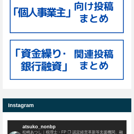
Instagram
atsuko_nonbp
松崎あつし｜税理士・FP
❐ 認定経営革新等支援機関、融