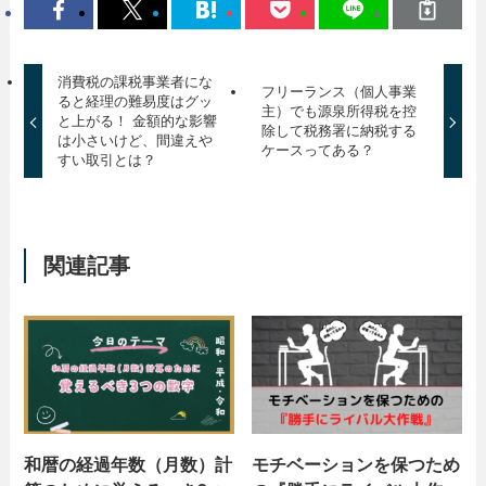
消費税の課税事業者にな
フリーランス（個人事業
ると経理の難易度はグッ
主）でも源泉所得税を控
と上がる！ 金額的な影響
除して税務署に納税する
は小さいけど、間違えや
ケースってある？
すい取引とは？
関連記事
和暦の経過年数（月数）計
モチベーションを保つため