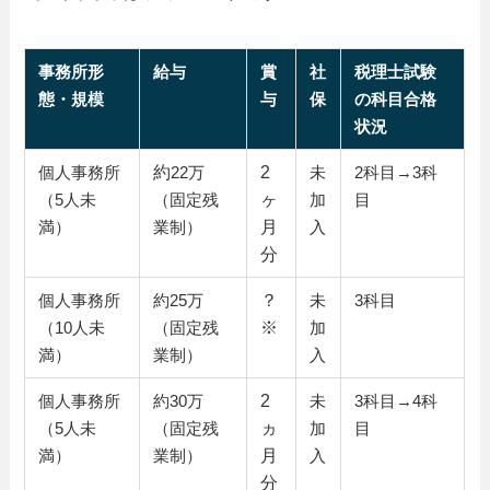
事務所形
給与
賞
社
税理士試験
態・規模
与
保
の科目合格
状況
約
2
個人事務所
22万
未
2科目→3科
ヶ
（5人未
（固定残
加
目
月
満）
業制）
入
分
？
個人事務所
約25万
未
3科目
※
（10人未
（固定残
加
満）
業制）
入
2
個人事務所
約30万
未
3科目→4科
ヵ
（5人未
（固定残
加
目
月
満）
業制）
入
分