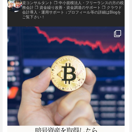
資コンサルタント
❐ 中小規模法人・フリーランスの方の税
務会計
❐ 資金繰り改善・資金調達のサポート
❐ クラウド
会計導入・運用サポート
↓プロフィール等の詳細はBlogを
ご覧下さい！