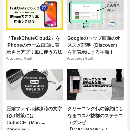
「TaskChuteCloud2」を
Googleのトップ画面のオ
iPhoneのホーム画面に表
ススメ記事（Discover）
示させアプリ風に使う方法
を非表示にする手順！
2024年12月28日
2024年11月13日
圧縮ファイル解凍時の文字
クリーニング代の節約にも
化け対策には
なるコスパ抜群のステテコ
CubeICE（Mac →
（グンゼ
Windows）
『COOLMAGIC』）