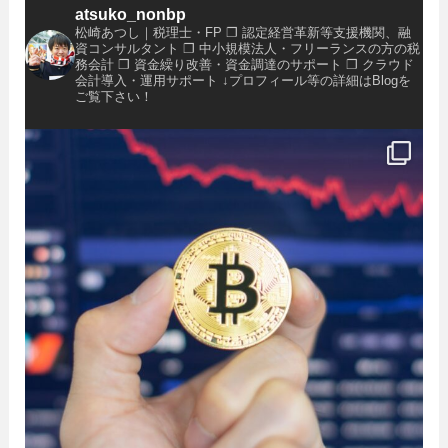
atsuko_nonbp
松崎あつし｜税理士・FP
❐ 認定経営革新等支援機関、融
資コンサルタント
❐ 中小規模法人・フリーランスの方の税
務会計
❐ 資金繰り改善・資金調達のサポート
❐ クラウド
会計導入・運用サポート
↓プロフィール等の詳細はBlogを
ご覧下さい！