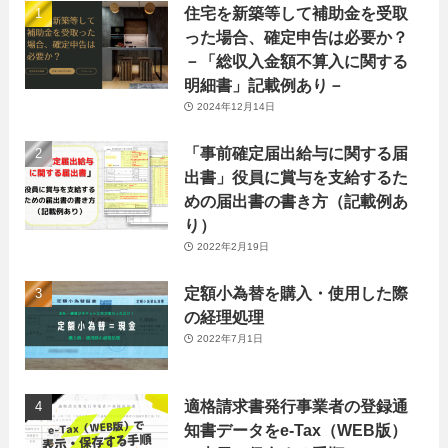
住宅を新築等して補助金を受取
った場合、確定申告は必要か？
－「総収入金額不算入に関する
明細書」記載例あり－
2024年12月14日
「事前確定届出給与に関する届
出書」役員に賞与を支給するた
めの届出書の書き方（記載例あ
り）
2022年2月19日
定額小為替を購入・使用した際
の経理処理
2022年7月1日
適格請求書発行事業者の登録通
知書データをe-Tax（WEB版）